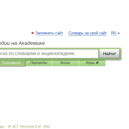
Запомнить сайт
Словарь на свой сайт
RU
едии на Академике
Найти!
Толкования
Переводы
Книги
Игры ⚽
арь
. -
М:
АСТ
.
Поспелов
Е
.
М
.
.
2001
.