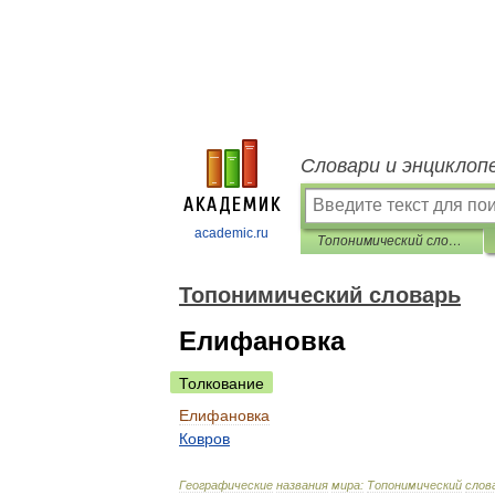
Словари и энциклоп
academic.ru
Топонимический словарь
Топонимический словарь
Елифановка
Толкование
Елифановка
Ковров
Географические
названия
мира:
Топонимический
слов