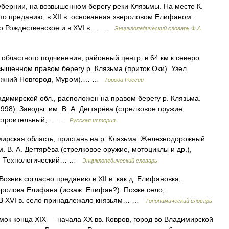
бернии, на возвышенном берегу реки Клязьмы. На месте К.
о преданию, в XII в. основанная звероловом Елифаном.
о Рождественское и в XVI в.… …
Энциклопедический словарь Ф.А.
астного подчинения, районный центр, в 64 км к северо
вышенном правом берегу р. Клязьма (приток Оки). Узел
Нижний Новгород, Муром).… …
Города России
димирской обл., расположен на правом берегу р. Клязьма.
1998). Заводы: им. В. А. Дегтярёва (стрелковое оружие,
оростроительный,… …
Русская история
мирская область, пристань на р. Клязьма. Железнодорожный
м. В. А. Дегтярёва (стрелковое оружие, мотоциклы и др.),
ка. Технологический… …
Энциклопедический словарь
Возник согласно преданию в XII в. как д. Елифановка,
ролова Елифана (искаж. Епифан?). Позже село,
 В XVI в. село принадлежало князьям… …
Топонимический словарь
ок конца XIX — начала XX вв. Ковров, город во Владимирской