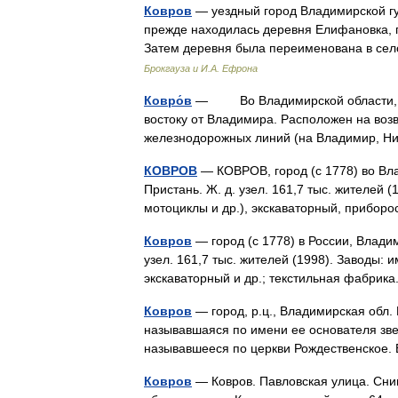
Ковров
— уездный город Владимирской гу
прежде находилась деревня Елифановка, п
Затем деревня была переименована в сел
Брокгауза и И.А. Ефрона
Ковро́в
— Во Владимирской области, обл
востоку от Владимира. Расположен на воз
железнодорожных линий (на Владимир, 
КОВРОВ
— КОВРОВ, город (с 1778) во Вла
Пристань. Ж. д. узел. 161,7 тыс. жителей (
мотоциклы и др.), экскаваторный, приб
Ковров
— город (с 1778) в России, Влади
узел. 161,7 тыс. жителей (1998). Заводы: и
экскаваторный и др.; текстильная фабри
Ковров
— город, р.ц., Владимирская обл. 
называвшаяся по имени ее основателя зве
называвшееся по церкви Рождественское.
Ковров
— Ковров. Павловская улица. Сним