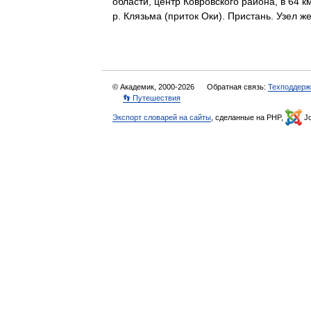
области, центр Ковровского района, в 64 
р. Клязьма (приток Оки). Пристань. Узе
© Академик, 2000-2026
Обратная связь:
Техподдерж
👣 Путешествия
Экспорт словарей на сайты
, сделанные на PHP,
Jo