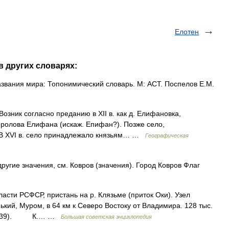
Елотен
в других словарях:
звания мира: Топонимический словарь. М: АСТ. Поспелов Е.М.
Возник согласно преданию в XII в. как д. Елифановка,
ролова Елифана (искаж. Епифан?). Позже село,
 В XVI в. село принадлежало князьям… …
Географическая
ругие значения, см. Ковров (значения). Город Ковров Флаг
и РСФСР, пристань на р. Клязьме (приток Оки). Узел
кий, Муром, в 64 км к Северо Востоку от Владимира. 128 тыс.
. в 1939). К.… …
Большая советская энциклопедия