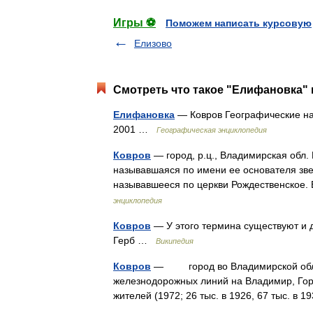
Игры ⚽
Поможем написать курсовую
Елизово
Смотреть что такое "Елифановка" 
Елифановка
— Ковров Географические на
2001 …
Географическая энциклопедия
Ковров
— город, р.ц., Владимирская обл. 
называвшаяся по имени ее основателя зве
называвшееся по церкви Рождественское.
энциклопедия
Ковров
— У этого термина существуют и д
Герб …
Википедия
Ковров
— город во Владимирской област
железнодорожных линий на Владимир, Горь
жителей (1972; 26 тыс. в 1926, 67 тыс