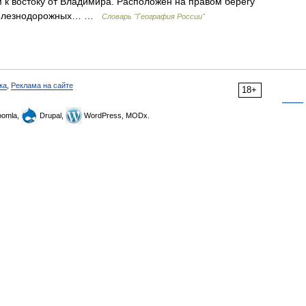
км к востоку от Владимира. Расположен на правом берегу
л железнодорожных… …
Словарь "География России"
ка
,
Реклама на сайте
18+
omla,
Drupal,
WordPress, MODx.